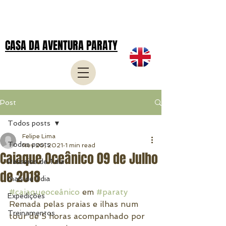
CASA DA AVENTURA PARATY
Post
Todos posts
Felipe Lima
Todos posts
Nov 20, 2021
1 min read
Caiaque Oceânico 09 de Julho
Passeios de 1 dia
de 2018
mais de 1 dia
#caiaqueoceânico
 em 
#paraty
Expedições
Remada pelas praias e ilhas num 
Treinamentos
tour de 5 horas acompanhado por 