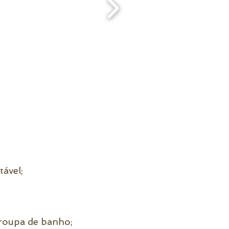
ável;
e roupa de banho;