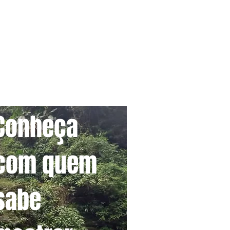
Conheça
com quem
sabe