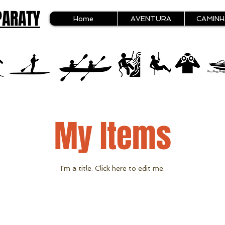
PARATY
Home
AVENTURA
CAMIN
My Items
I'm a title. ​Click here to edit me.