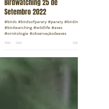
Felipe Lima
Dec 12, 2022
1 min read
Birdwatching 25 de
Setembro 2022
#birds #birdsofparaty #paraty #birding
#birdwatching #wildlife #aves
#ornitologia #observaçãodeaves