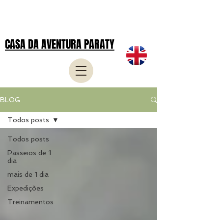
CASA DA AVENTURA PARATY
BLOG
Todos posts
Todos posts
Passeios de 1
dia
mais de 1 dia
Expedições
Treinamentos