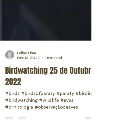
Felipe Lima
Dec 12, 2022
1 min read
Birdwatching 25 de Outubro
2022
#birds #birdsofparaty #paraty #birding
#birdwatching #wildlife #aves
#ornitologia #observaçãodeaves