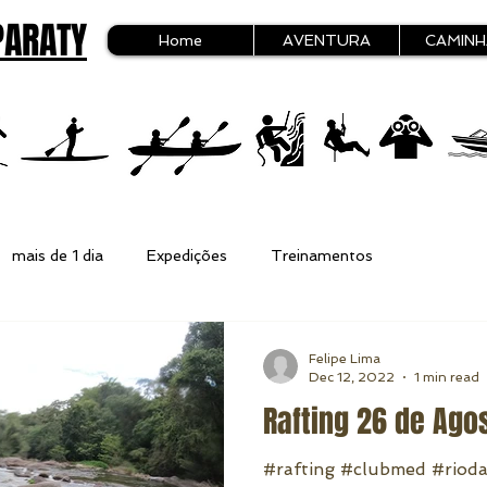
PARATY
Home
AVENTURA
CAMIN
mais de 1 dia
Expedições
Treinamentos
Felipe Lima
Dec 12, 2022
1 min read
Rafting 26 de Ago
#rafting #clubmed #riod