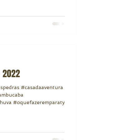
o 2022
aspedras #casadaaventura
mambucaba
huva #oquefazeremparaty