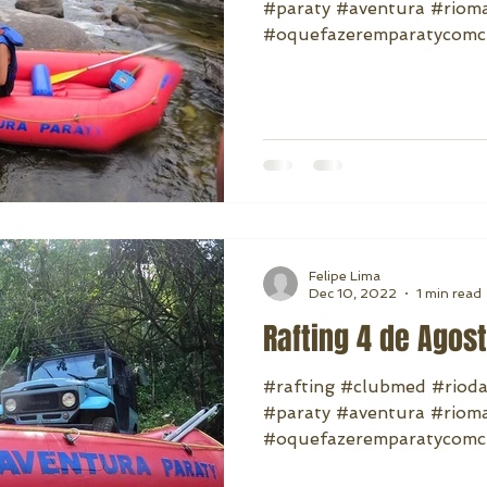
#paraty #aventura #rio
#oquefazeremparatycomc
Felipe Lima
Dec 10, 2022
1 min read
Rafting 4 de Agos
#rafting #clubmed #riod
#paraty #aventura #rio
#oquefazeremparatycomc