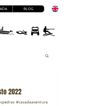
HADA
BLOG
sto 2022
aspedras #casadaaventura