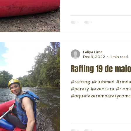
Felipe Lima
Dec 9, 2022
1 min read
Rafting 19 de mai
#rafting #clubmed #riod
#paraty #aventura #rio
#oquefazeremparatycomc