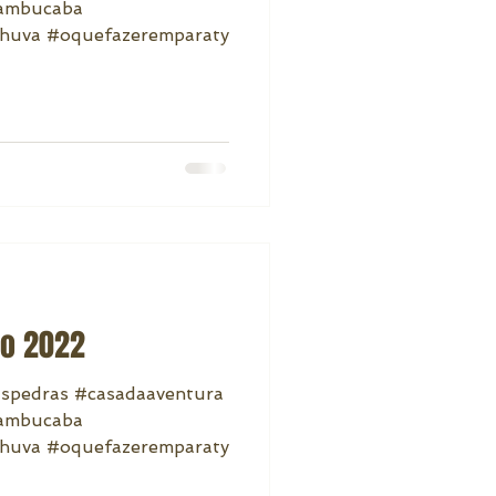
mambucaba
huva #oquefazeremparaty
to 2022
aspedras #casadaaventura
mambucaba
huva #oquefazeremparaty