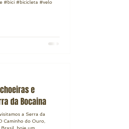
#bici #bicicleta #velo
achoeiras e
rra da Bocaina
visitamos a Serra da
. O Caminho do Ouro,
 Brasil, hoje um...