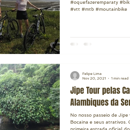
#oquefazeremparaty #bike 
#vtt #mtb #moutainbike
Felipe Lima
Nov 20, 2021
1 min read
Jipe Tour pelas C
Alambiques da Se
No nosso passeio de Jipe 
Bocaina e seus atrativos
primeira estrada oficial do