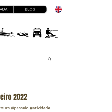
HADA
BLOG
neiro 2022
ours #passeio #atividade