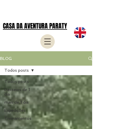
CASA DA AVENTURA PARATY
BLOG
Todos posts
Todos posts
Passeios de 1
dia
mais de 1 dia
Expedições
Treinamentos