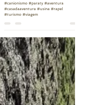
2022
#canionismo #paraty #aventura
#casadaaventura #usina #rapel
#turismo #viagem