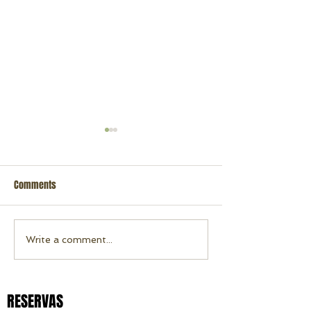
Comments
Rafting 16 de Nov
Rafting 23 de Novembro 2022
Write a comment...
RESERVAS