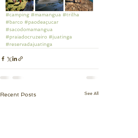
#camping
#mamangua
#trilha
#barco
#paodeaçucar
#sacodomamangua
#praiadocruzeiro
#juatinga
#reservadajuatinga
See All
Recent Posts