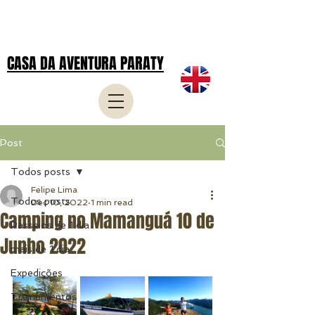
CASA DA AVENTURA PARATY
Post
Todos posts
Felipe Lima
Todos posts
Dec 10, 2022
1 min read
Camping no Mamanguá 10 de
Passeios de 1 dia
Junho 2022
mais de 1 dia
Expedições
Treinamentos