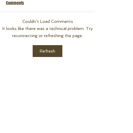
Comments
Couldn’t Load Comments
Rafting 16 de Nov
Rafting 23 de Novembro 2022
It looks like there was a technical problem. Try
reconnecting or refreshing the page.
Refresh
RESERVAS