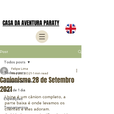
CASA DA AVENTURA PARATY
Post
Todos posts
Felipe Lima
Todos posts
Nov 20, 2021
1 min read
Canionismo 28 de Setembro
Passeios de 1 dia
2021
mais de 1 dia
Usina é um cânion completo, a 
Expedições
parte baixa é onde levamos os 
Treinamentos
clientes e eles adoram.