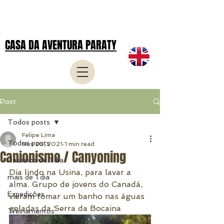
CASA DA AVENTURA PARATY
Post
Todos posts
Felipe Lima
Todos posts
Nov 20, 2021
1 min read
Canionismo / Canyoning
Passeios de 1 dia
Dia lindo na Usina, para lavar a 
mais de 1 dia
alma. Grupo de jovens do Canadá, 
Expedições
vieram tomar um banho nas águas 
geladas da Serra da Bocaina
Treinamentos