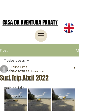
CASA DA AVENTURA PARATY
Post
Todos posts
Felipe Lima
Todos posts
Dec 9, 2022
1 min read
Surf Trip Abril 2022
Passeios de 1 dia
mais de 1 dia
Expedições
Treinamentos