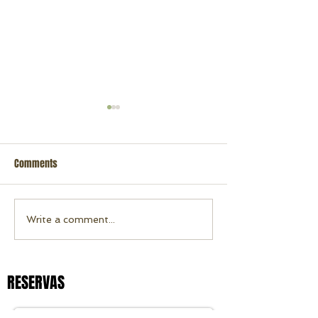
Comments
Rafting 16 de Nov
Rafting 23 de Novembro 2022
Write a comment...
RESERVAS