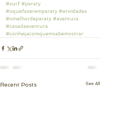
#surf
#paraty
#oquefazeremparaty
#atividades
#omelhordeparaty
#aventura
#casadaaventura
#conheçacomquemsabemostrar
See All
Recent Posts