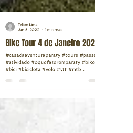
Felipe Lima
Jan 8, 2022
1 min read
Bike Tour 4 de Janeiro 2022
#casadaaventuraparaty #tours #passeio
#atividade #oquefazeremparaty #bike
#bici #bicicleta #velo #vtt #mtb
#moutainbike