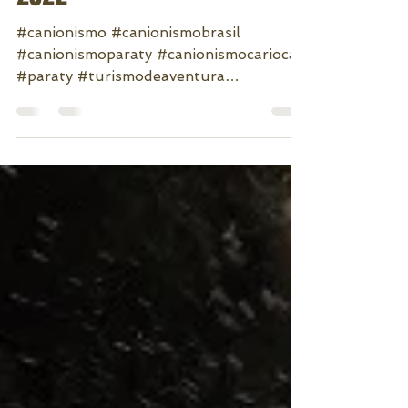
Jan 8, 2022
1 min read
Canionismo 3 de Janeiro
2022
#canionismo #canionismobrasil
#canionismoparaty #canionismocarioca
#paraty #turismodeaventura
#casadaaventuraparaty...