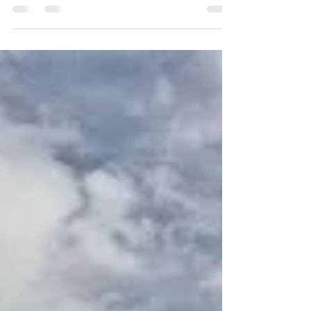
#oquefazeremparatycomchuva