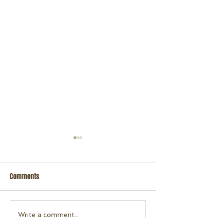
Comments
Rafting 16 de Nov
Rafting 23 de Novembro 2022
Write a comment...