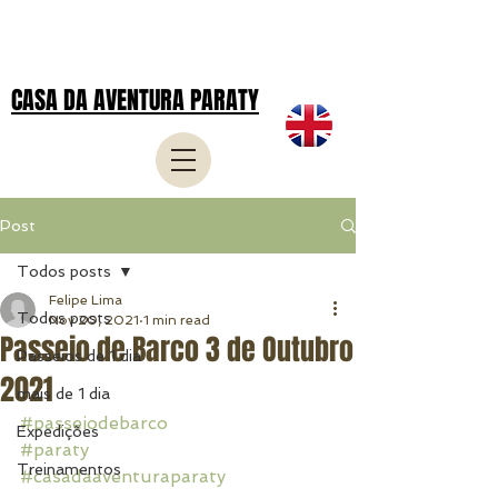
CASA DA AVENTURA PARATY
Post
Todos posts
Felipe Lima
Todos posts
Nov 20, 2021
1 min read
Passeio de Barco 3 de Outubro
Passeios de 1 dia
2021
mais de 1 dia
#passeiodebarco
Expedições
#paraty
Treinamentos
#casadaaventuraparaty